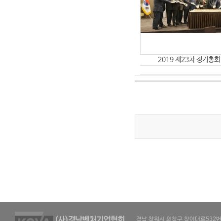
2019 제23차 정기총회 
경남 창원시 의창구 창이대로532번길 