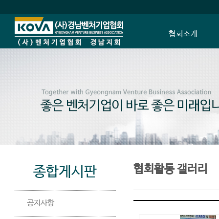
협회소개
회장 인사말
설립배경과 비전
정관
연혁
BI 소개
조직도
찾아오시는 길
협회활동 갤러리
종합게시판
공지사항