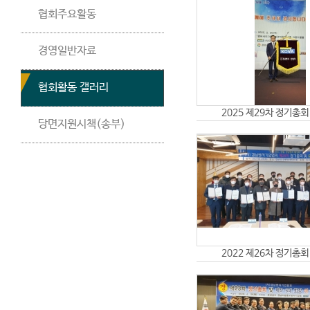
협회주요활동
경영일반자료
협회활동 갤러리
2025 제29차 정기총회 
당면지원시책(송부)
2022 제26차 정기총회 