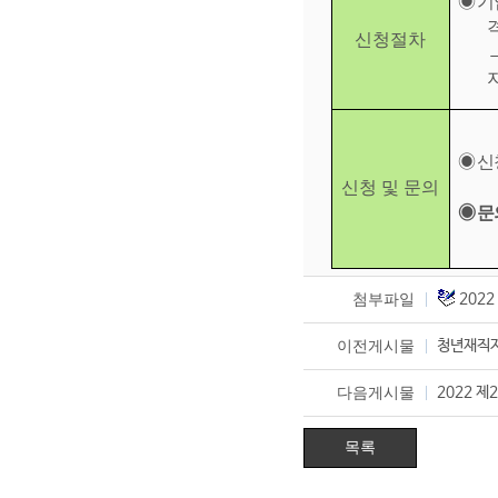
◉
기
신청절차
◉
신
신청 및 문의
◉
문
첨부파일
202
이전게시물
청년재직자
다음게시물
2022 
목록