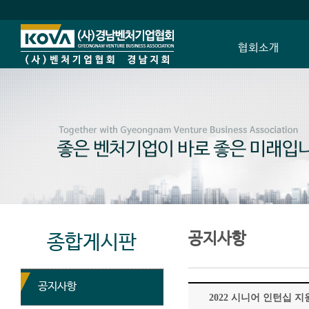
협회소개
회장 인사말
설립배경과 비전
정관
연혁
BI 소개
조직도
찾아오시는 길
공지사항
종합게시판
공지사항
2022 시니어 인턴십 