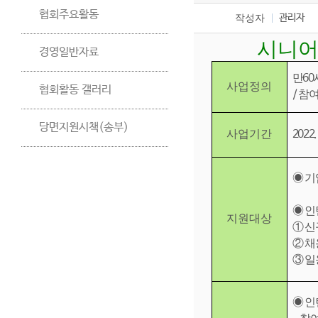
협회주요활동
작성자
관리자
시니어
경영일반자료
만
60
사업정의
협회활동 갤러리
/
참여
당면지원시책(송부)
사업기간
2022.
◉
기
◉
인
지원대상
①
신
②
채
③
일
◉
인