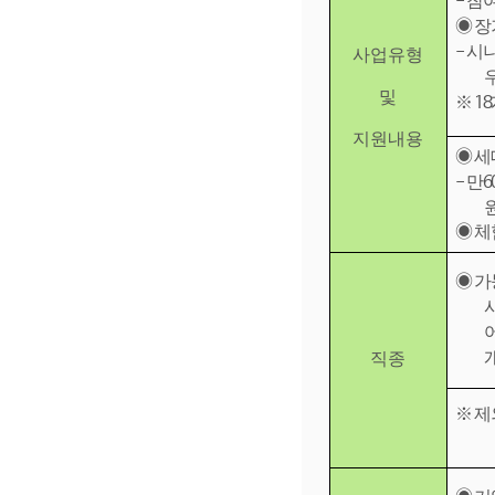
-
참
◉
장
-
시
사업유형
및
※
18
지원내용
◉
세
-
만
6
◉
체
◉
가
직종
※
제